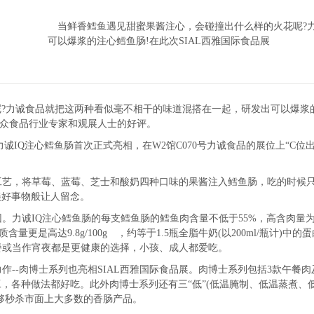
当鲜香鳕鱼遇见甜蜜果酱注心，会碰撞出什么样的火花呢?
可以爆浆的注心鳕鱼肠!在此次SIAL西雅国际食品展
诚食品就把这两种看似毫不相干的味道混搭在一起，研发出可以爆浆的注
一众食品行业专家和观展人士的好评。
IQ注心鳕鱼肠首次正式亮相，在W2馆C070号力诚食品的展位上“C位出
艺，将草莓、蓝莓、芝士和酸奶四种口味的果酱注入鳕鱼肠，吃的时候只
美好事物般让人留念。
诚IQ注心鳕鱼肠的每支鳕鱼肠的鳕鱼肉含量不低于55%，高含肉量为力
量更是高达9.8g/100g ，约等于1.5瓶全脂牛奶(以200ml/瓶计
餐或当作宵夜都是更健康的选择，小孩、成人都爱吃。
--肉博士系列也亮相SIAL西雅国际食品展。肉博士系列包括3款午餐
各种做法都好吃。此外肉博士系列还有三“低”(低温腌制、低温蒸煮、低温销
够秒杀市面上大多数的香肠产品。