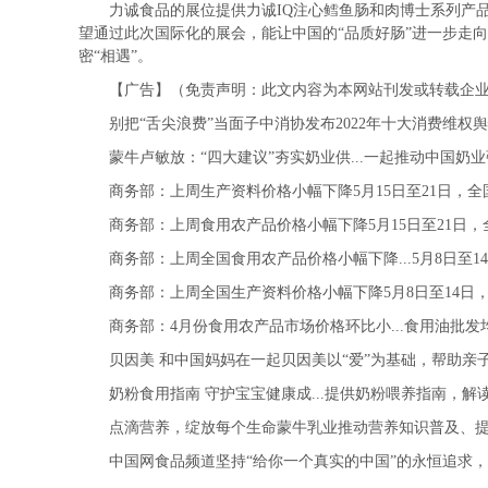
力诚食品的展位提供力诚IQ注心鳕鱼肠和肉博士系列产品
望通过此次国际化的展会，能让中国的“品质好肠”进一步走
密“相遇”。
【广告】（免责声明：此文内容为本网站刊发或转载企业宣
别把“舌尖浪费”当面子中消协发布2022年十大消费维权舆情...4
蒙牛卢敏放：“四大建议”夯实奶业供...一起推动中国奶
商务部：上周生产资料价格小幅下降5月15日至21日，全国
商务部：上周食用农产品价格小幅下降5月15日至21日，全
商务部：上周全国食用农产品价格小幅下降...5月8日至1
商务部：上周全国生产资料价格小幅下降5月8日至14日，
商务部：4月份食用农产品市场价格环比小...食用油批发均价
贝因美 和中国妈妈在一起贝因美以“爱”为基础，帮助亲
奶粉食用指南 守护宝宝健康成...提供奶粉喂养指南，解
点滴营养，绽放每个生命蒙牛乳业推动营养知识普及、提
中国网食品频道坚持“给你一个真实的中国”的永恒追求，