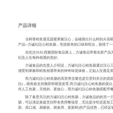
产品详细
当鲜香鳕鱼遇见甜蜜果酱注心，会碰撞出什么样的火花呢?力
产品--力诚IQ注心鳕鱼肠，凭借新奇的口味和吃法，获得了
在此次SIAL西雅国际食品展上，力诚食品带着全新产品力诚
纪念人生每种相遇的美好。
力诚食品的负责人介绍说，力诚IQ注心鳕鱼肠通过注心工
感受到果酱和鳕鱼相遇带来的神奇味觉体验，正如人生遇见
而力诚IQ注心鳕鱼肠的高营养含量也是它受到关注的原因。力
比)，能有效支持脑部和视觉发育;而力诚IQ注心鳕鱼肠的蛋白质含
何人工色素，天然的、更放心，用力诚IQ注心鳕鱼肠搭配早
除了备受关注的力诚IQ注心鳕鱼肠，力诚食品的的另一力作
肠，可以满足家庭烹饪即各类用餐场景，无论是冷吃还是加工，
留、高口感、易吸收、易食用、更新鲜)的产品优势，已经足