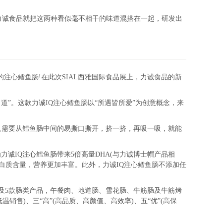
力诚食品就把这两种看似毫不相干的味道混搭在一起，研发出
心鳕鱼肠!在此次SIAL西雅国际食品展上，力诚食品的新
道”。这款力诚IQ注心鳕鱼肠以“所遇皆所爱”为创意概念，来
需要从鳕鱼肠中间的易撕口撕开，挤一挤，再吸一吸，就能
诚IQ注心鳕鱼肠带来5倍高量DHA(与力诚博士帽产品相
)中的蛋白质含量，营养更加丰富。此外，力诚IQ注心鳕鱼肠不添加任
肉及5款肠类产品，午餐肉、地道肠、雪花肠、牛筋肠及牛筋烤
售)、三“高”(高品质、高颜值、高效率)、五“优”(高保