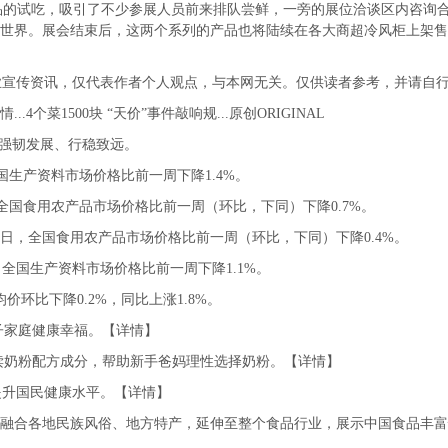
的试吃，吸引了不少参展人员前来排队尝鲜，一旁的展位洽谈区内咨询合
向世界。展会结束后，这两个系列的产品也将陆续在各大商超冷风柜上架售
传资讯，仅代表作者个人观点，与本网无关。仅供读者参考，并请自行
个菜1500块 “天价”事件敲响规...原创ORIGINAL
业强韧发展、行稳致远。
生产资料市场价格比前一周下降1.4%。
国食用农产品市场价格比前一周（环比，下同）下降0.7%。
4日，全国食用农产品市场价格比前一周（环比，下同）下降0.4%。
全国生产资料市场价格比前一周下降1.1%。
环比下降0.2%，同比上涨1.8%。
子家庭健康幸福。【详情】
读奶粉配方成分，帮助新手爸妈理性选择奶粉。【详情】
升国民健康水平。【详情】
融合各地民族风俗、地方特产，延伸至整个食品行业，展示中国食品丰富