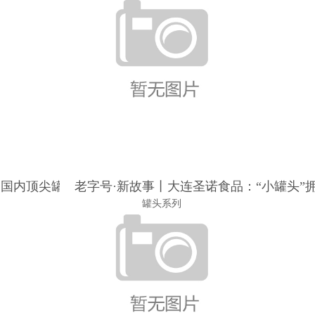
司国内顶尖罐头生产商
老字号·新故事丨大连圣诺食品：“小罐头”拥
罐头系列