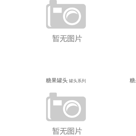
糖果罐头
糖
罐头系列