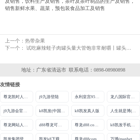
及销售，饮料生产及销售，茶叶及茶叶制品的生产及销售，
销售新鲜水果、蔬菜，预包装食品加工及销售
上一个：
热带杂果
下一个：
试吃麻辣蛏子肉罐头量大管饱非常耐嚼丨罐头测评
地址：广东省清远市 联系电话：0898-08980898
友情链接
尊龙凯时人生就是搏平台
j9九游登陆
永利皇宫954vip登录
龙八国际官方唯一
j9九游会官网首页
k8凯发(中国)天生赢家
k8凯发真人版
人生就是博(中国区)官方网站
尊龙网站人生就是博
d88尊龙可靠送38元
尊龙d88.com官网手机版
k8凯发手机网页版
凯发集团登陆下载安装
凯发k8下载客户端
尊龙d88com
万博(manbetx)电子官方网址