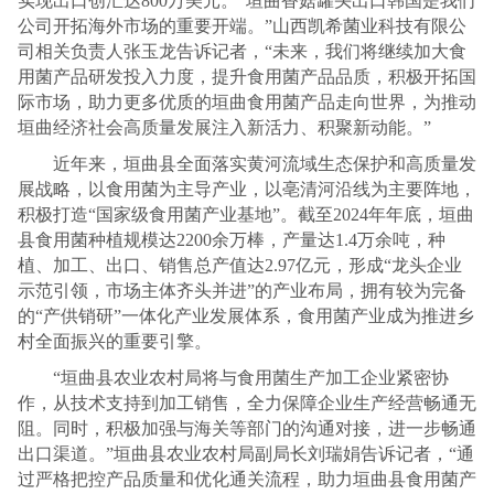
实现出口创汇达800万美元。“垣曲香菇罐头出口韩国是我们
公司开拓海外市场的重要开端。”山西凯希菌业科技有限公
司相关负责人张玉龙告诉记者，“未来，我们将继续加大食
用菌产品研发投入力度，提升食用菌产品品质，积极开拓国
际市场，助力更多优质的垣曲食用菌产品走向世界，为推动
垣曲经济社会高质量发展注入新活力、积聚新动能。”
近年来，垣曲县全面落实黄河流域生态保护和高质量发
展战略，以食用菌为主导产业，以亳清河沿线为主要阵地，
积极打造“国家级食用菌产业基地”。截至2024年年底，垣曲
县食用菌种植规模达2200余万棒，产量达1.4万余吨，种
植、加工、出口、销售总产值达2.97亿元，形成“龙头企业
示范引领，市场主体齐头并进”的产业布局，拥有较为完备
的“产供销研”一体化产业发展体系，食用菌产业成为推进乡
村全面振兴的重要引擎。
“垣曲县农业农村局将与食用菌生产加工企业紧密协
作，从技术支持到加工销售，全力保障企业生产经营畅通无
阻。同时，积极加强与海关等部门的沟通对接，进一步畅通
出口渠道。”垣曲县农业农村局副局长刘瑞娟告诉记者，“通
过严格把控产品质量和优化通关流程，助力垣曲县食用菌产